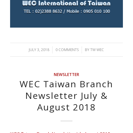
JULY 3, 2018
/
0 COMMENTS
/
BY
TW WEC
NEWSLETTER
WEC Taiwan Branch
Newsletter July &
August 2018