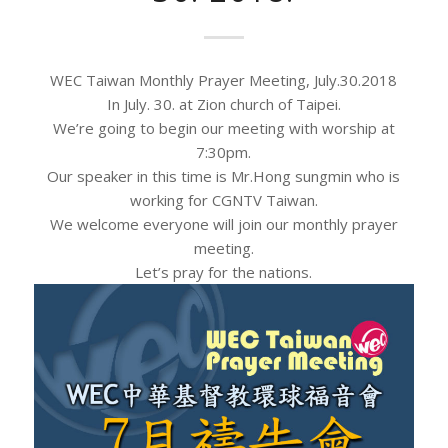
WEC Taiwan Monthly Prayer Meeting, July.30.2018
In July. 30. at Zion church of Taipei.
We’re going to begin our meeting with worship at
7:30pm.
Our speaker in this time is Mr.Hong sungmin who is
working for CGNTV Taiwan.
We welcome everyone will join our monthly prayer
meeting.
Let’s pray for the nations.