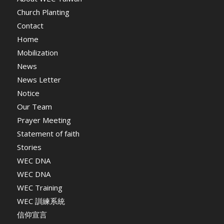
Church Planting
Contact
Home
Mobilization
News
News Letter
Notice
Our Team
Prayer Meeting
Statement of faith
Stories
WEC DNA
WEC DNA
WEC Training
WEC 訓練系統
信仰宣言