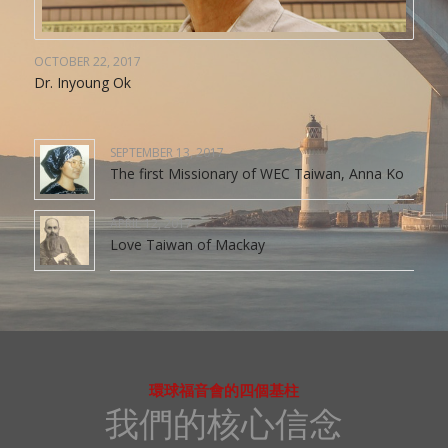
OCTOBER 22, 2017
Dr. Inyoung Ok
SEPTEMBER 13, 2017
The first Missionary of WEC Taiwan, Anna Ko
APRIL 12, 2017
Love Taiwan of Mackay
環球福音會的四個基柱
我們的核心信念