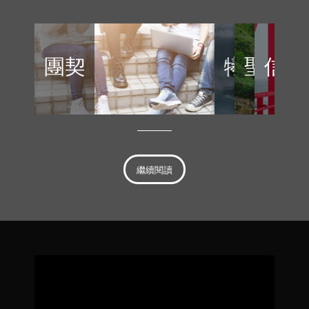
團契
犧牲
聖潔
信心
繼續閱讀