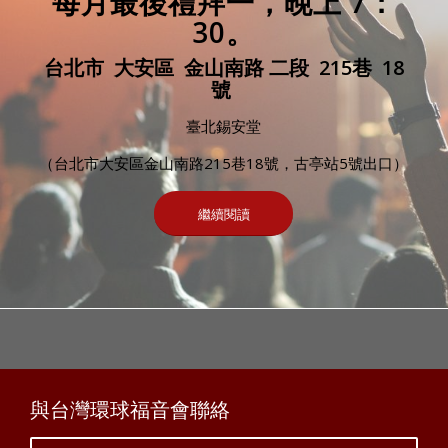
每月最後禮拜一，晚上 7：
30。
台北市 大安區 金山南路 二段 215巷 18
號
臺北錫安堂
（台北市大安區金山南路215巷18號，古亭站5號出口）
繼續閱讀
與台灣環球福音會聯絡