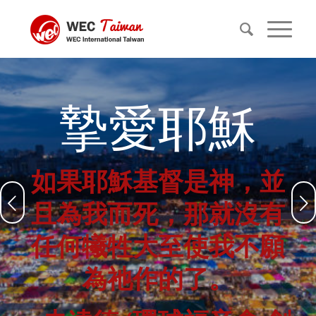
摯愛耶穌
如果耶穌基督是神，並
Next
且為我而死
，那就
沒有
任何犧牲大至使我不願
為
祂作的了
。